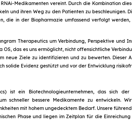
 RNAi-Medikamenten vereint. Durch die Kombination dieser
keln und ihren Weg zu den Patienten zu beschleunigen. Di
, die in der Biopharmazie umfassend verfolgt werden, 
angram Therapeutics um Verbindung, Perspektive und In
ra OS, das es uns ermöglicht, nicht offensichtliche Verbi
m neue Ziele zu identifizieren und zu bewerten. Dieser An
ch solide Evidenz gestützt und vor der Entwicklung risikof
cs) ist ein Biotechnologieunternehmen, das sich de
 um schneller bessere Medikamente zu entwickeln. Wir
rankheiten mit hohem ungedecktem Bedarf. Unsere führ
inischen Phase und liegen im Zeitplan für die Einreichun