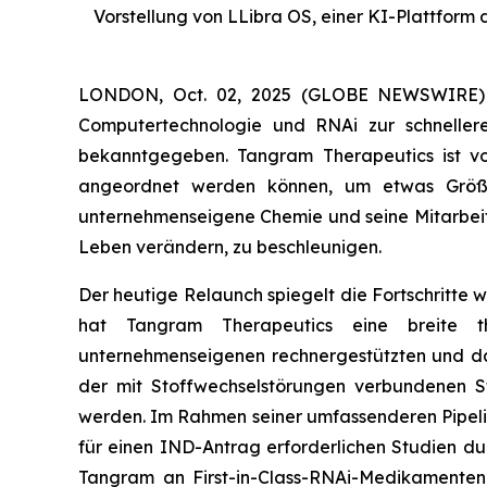
Vorstellung von LLibra OS, einer KI-Plattform
LONDON, Oct. 02, 2025 (GLOBE NEWSWIRE) --
Computertechnologie und RNAi zur schneller
bekanntgegeben. Tangram Therapeutics ist von
angeordnet werden können, um etwas Größer
unternehmenseigene Chemie und seine Mitarbei
Leben verändern, zu beschleunigen.
Der heutige Relaunch spiegelt die Fortschritte
hat Tangram Therapeutics eine breite the
unternehmenseigenen rechnergestützten und d
der mit Stoffwechselstörungen verbundenen Ste
werden. Im Rahmen seiner umfassenderen Pipel
für einen IND-Antrag erforderlichen Studien durc
Tangram an First-in-Class-RNAi-Medikamenten u