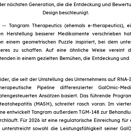
 der nächsten Generation, die die Entdeckung und Bewert
Design beschleunigt.
 Tangram Therapeutics (ehemals e-therapeutics), ein
en Herstellung besserer Medikamente verschrieben h
 einem geometrischen Puzzle inspiriert, bei dem unter
es zu schaffen. Auf eine ähnliche Weise vereint das
tenden in einem gezielten Bemühen, die Entdeckung und 
 wider, die seit der Umstellung des Unternehmens auf RNA
rapeutische Pipeline differenzierter GalOmic-Med
atengesteuerten Ansätzen basiert. Das führende Progr
atohepatitis (MASH), schreitet rasch voran. Im vierte
ine entwickelt Tangram außerdem TGM-148 zur Behandlung
hläuft. Für 2026 ist eine regulatorische Einreichung für 
nterstreicht sowohl die Leistungsfähigkeit seiner Gal