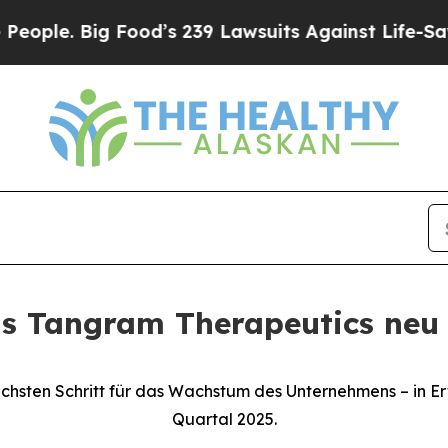
Big Food’s 239 Lawsuits Against Life-Saving Poli
als Tangram Therapeutics neu 
hsten Schritt für das Wachstum des Unternehmens – in Er
Quartal 2025.