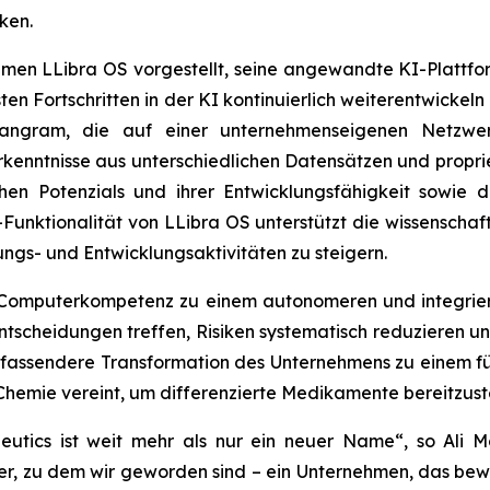
ken.
hmen LLibra OS vorgestellt, seine angewandte KI-Plattfo
sten Fortschritten in der KI kontinuierlich weiterentwicke
ngram, die auf einer unternehmenseigenen Netzwer
Erkenntnisse aus unterschiedlichen Datensätzen und propri
chen Potenzials und ihrer Entwicklungsfähigkeit sowie 
-Funktionalität von LLibra OS unterstützt die wissensch
ungs- und Entwicklungsaktivitäten zu steigern.
n Computerkompetenz zu einem autonomeren und integrie
 Entscheidungen treffen, Risiken systematisch reduzieren
 umfassendere Transformation des Unternehmens zu einem 
 Chemie vereint, um differenzierte Medikamente bereitzuste
utics ist weit mehr als nur ein neuer Name“,
so Ali M
er, zu dem wir geworden sind – ein Unternehmen, das bew