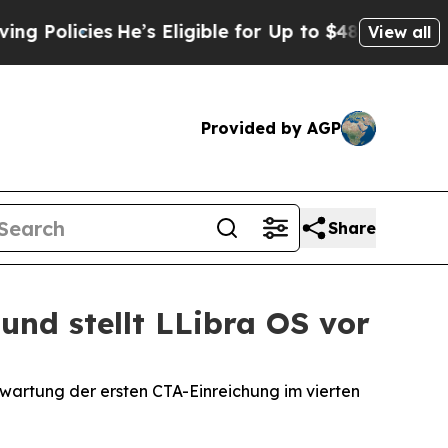
cies
He’s Eligible for Up to $480,000 After Bein
View all
Provided by AGP
Share
und stellt LLibra OS vor
wartung der ersten CTA-Einreichung im vierten