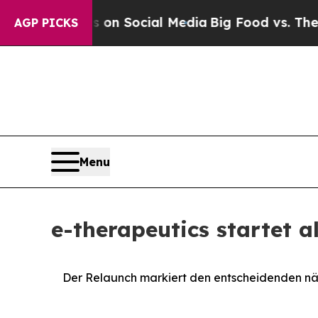
essages on Social Media
Big Food vs. The People. 
AGP PICKS
Menu
e-therapeutics startet 
Der Relaunch markiert den entscheidenden näc