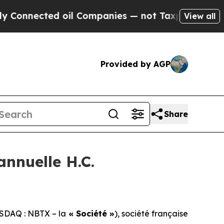
nected oil Companies — not Taxpayers — the Chanc
View all
Provided by AGP
Share
annuelle H.C.
SDAQ : NBTX – la
« Société »
), société française