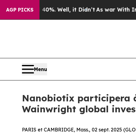
ound 40%. Well, it Didn’t
As war With Iran Drov
AGP PICKS
Menu
Nanobiotix participera à
Wainwright global inve
PARIS et CAMBRIDGE, Mass., 02 sept. 2025 (G